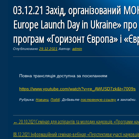
03.12.21 Захід, організований МО
Europe Launch Day in Ukraine» про
програм «Горизонт Європа» і «Єв
Опубликовано
29.12.2021
Автор:
admin
Повна трансляція доступна за посиланням
https://www.youtube.com/watch?v=re_AWUSD7zk&t=7009s
Рубрика:
Новини
,
Подіїї
. Добавьте
постоянную ссылку
в закладки.
Навигация по статьям
←
20.10.2021Семінар для аспірантів та молодих науковців «Програми на
08.12.2021 Інформаційний семінар-вебінар «Перспективи участі науковці