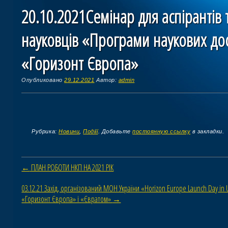
20.10.2021Семінар для аспірантів
науковців «Програми наукових дос
«Горизонт Європа»
Опубликовано
29.12.2021
Автор:
admin
Рубрика:
Новини
,
Подіїї
. Добавьте
постоянную ссылку
в закладки.
Навигация по статьям
←
ПЛАН РОБОТИ НКП НА 2021 РІК
03.12.21 Захід, організований МОН України «Horizon Europe Launch Day i
«Горизонт Європа» і «Євратом»
→