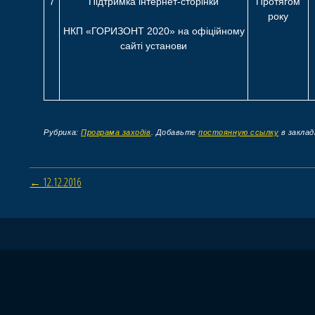
7
Підтримка інтернет-сторінки
Протягом
року
НКП «ГОРИЗОНТ 2020» на офіційному
сайті установи
Рубрика:
Програма заходів
. Добавьте
постоянную ссылку
в заклад
Навигация по статьям
←
12.12.2016