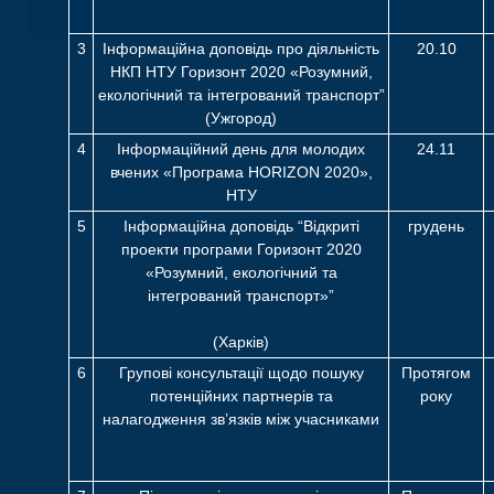
3
Інформаційна доповідь про діяльність
20.10
НКП НТУ Горизонт 2020 «Розумний,
екологічний та інтегрований транспорт”
(Ужгород)
4
Інформаційний день для молодих
24.11
вчених «Програма HORIZON 2020»,
НТУ
5
Інформаційна доповідь “Відкриті
грудень
проекти програми Горизонт 2020
«Розумний, екологічний та
інтегрований транспорт»”
(Харків)
6
Групові консультації щодо пошуку
Протягом
потенційних партнерів та
року
налагодження зв’язків між учасниками