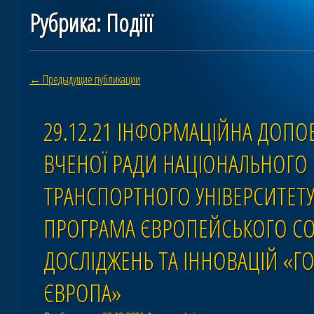
Рубрика:
Подіїї
Навигация по статьям
←
Предыдущие публикации
29.12.21 ІНФОРМАЦІЙНА ДОПОВ
ВЧЕНОЇ РАДИ НАЦІОНАЛЬНОГО
ТРАНСПОРТНОГО УНІВЕРСИТЕТ
ПРОГРАМА ЄВРОПЕЙСЬКОГО СО
ДОСЛІДЖЕНЬ ТА ІННОВАЦІЙ «Г
ЄВРОПА»