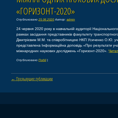
«ГОРИЗОНТ-2020»
Опубликовано
25.06.2020
Автор:
admin
24 червня 2020 року в навчальній аудиторії Національного
рамках засідання представників факультету транспортног
Дмитрієвим М.М. та співробітницею НКП Усиченко О.Ю. у
представлена Інформаційна доповідь «Про результати учас
міжнародних наукових досліджень «Горизонт-2020».
Чита
Опубликовано
Подіїї
|
Навигация по статьям
←
Предыдущие публикации